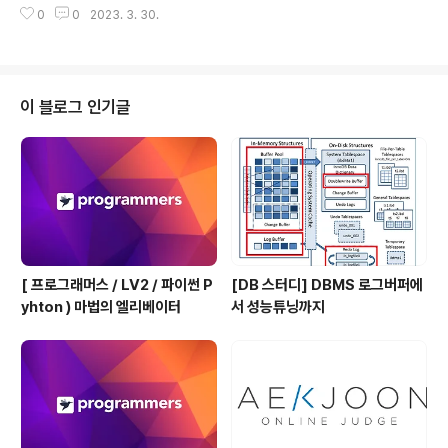
0
0
2023. 3. 30.
개발자 맞춤형 프로필을 등록하고, 나와 기술 궁합이 잘 맞
는 기업들을 매칭 받으세요. programmers.co.kr 코드
def solution(picks, minerals): graph =[[1,1,1], [5,1,
1], [25,5,1]] def mineralNum(s): if s == "diamon
d": return 0 if s == "iron": return 1 if s == "stone":
이 블로그 인기글
return 2 def DFS(cnt,prePick,total): nonlocal ans
wer,picks..
[ 프로그래머스 / LV2 / 파이썬 P
[DB 스터디] DBMS 로그버퍼에
yhton ) 마법의 엘리베이터
서 성능튜닝까지