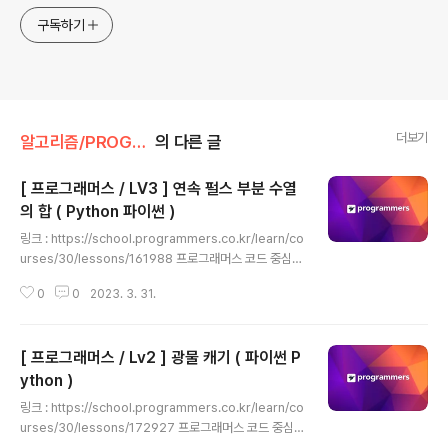
구독하기
더보기
알고리즘/PROGRAMMERS (Python)
의 다른 글
[ 프로그래머스 / LV3 ] 연속 펄스 부분 수열
의 합 ( Python 파이썬 )
글 내용
링크 : https://school.programmers.co.kr/learn/co
urses/30/lessons/161988 프로그래머스 코드 중심의
개발자 채용. 스택 기반의 포지션 매칭. 프로그래머스의 개
0
0
2023. 3. 31.
발자 맞춤형 프로필을 등록하고, 나와 기술 궁합이 잘 맞는
기업들을 매칭 받으세요. programmers.co.kr 코드 de
f solution(sequence): table = [[0 for _ in range(l
[ 프로그래머스 / Lv2 ] 광물 캐기 ( 파이썬 P
en(sequence) + 1)] for _ in range(2)] weight = 1 f
or i in range(len(sequence)): table[0][i + 1] = tab
ython )
글 내용
le[0][i] + sequence[i] * weight table[1][i + 1] = t
링크 : https://school.programmers.co.kr/learn/co
able[1][i]..
urses/30/lessons/172927 프로그래머스 코드 중심
의 개발자 채용. 스택 기반의 포지션 매칭. 프로그래머스의