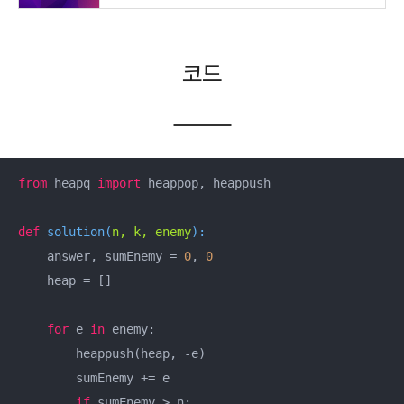
코드
from
 heapq 
import
 heappop, heappush

def
solution
(
n, k, enemy
):
    answer, sumEnemy = 
0
, 
0
    heap = []

for
 e 
in
 enemy:

        heappush(heap, -e)

        sumEnemy += e

if
 sumEnemy > n:
