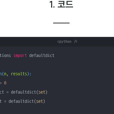
1.
코드
      <python />

tions 
import
 defaultdict

n
(
n, results
):
= 
0
ct = defaultdict(
set
) 

t = defaultdict(
set
)
