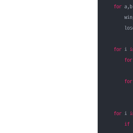
for
 a,b
        win
        los
for
 i 
i
for
           
for
           
for
 i 
i
if