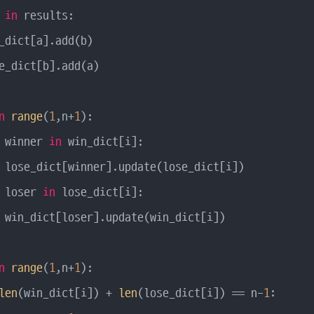
 
in
 results:

_dict[a].add(b)

e_dict[b].add(a)

n
range
(
1
,n+
1
):         

 winner 
in
 win_dict[i]:

 lose_dict[winner].update(lose_dict[i])

 loser 
in
 lose_dict[i]:

 win_dict[loser].update(win_dict[i])

n
range
(
1
,n+
1
):

len
(win_dict[i]) + 
len
(lose_dict[i]) == n-
1
:
