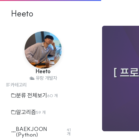
Heeto
[ 프로
Heeto
🛳️ 유랑 개발자
카테고리
분류 전체보기
60 개
알고리즘
59 개
BAEKJOON
41
(Python)
개