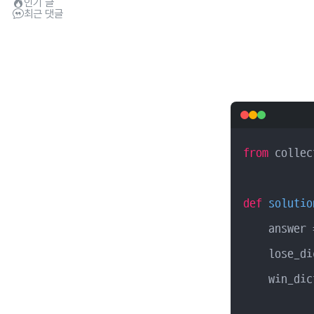
인기 글
최근 댓글
from
 collec
def
solutio
    answer 
    lose_di
    win_dic