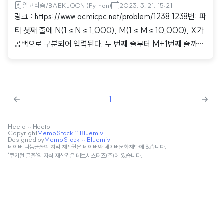
알고리즘/BAEKJOON (Python)
2023. 3. 21. 15:21
링크 : https://www.acmicpc.net/problem/1238 1238번: 파
티 첫째 줄에 N(1 ≤ N ≤ 1,000), M(1 ≤ M ≤ 10,000), X가
공백으로 구분되어 입력된다. 두 번째 줄부터 M+1번째 줄까지
i번째 도로의 시작점, 끝점, 그리고 이 도로를 지나는데 필요한
소요시간 Ti가 들어 www.acmicpc.net 코드 import sys input
= sys.stdin.readline import heapq def dijkstra(start): Q =
1
[] heapq.heappush(Q,(0,start)) dist = [1e9] * (n + 1) dis
t[start] = 0 while Q: total, node = heapq.heappop(Q) if
dist[node..
Heeto :: Heeto
Copyright
MemoStack :: Bluemiv
Designed by
MemoStack :: Bluemiv
네이버 나눔글꼴의 지적 재산권은 네이버와 네이버문화재단에 있습니다.
'쿠키런 글꼴'의 지식 재산권은 데브시스터즈(주)에 있습니다.