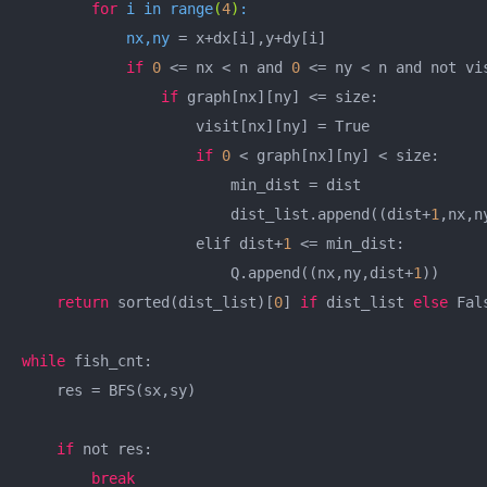
for
 i in 
range
(
4
)
:

            nx,ny 
= x+dx[i],y+dy[i]

if
0
 <= nx < n and 
0
 <= ny < n and not vis
if
 graph[nx][ny] <= size:

                    visit[nx][ny] = True

if
0
 < graph[nx][ny] < size:

                        min_dist = dist

                        dist_list.append((dist+
1
,nx,ny
                    elif dist+
1
 <= min_dist:

                        Q.append((nx,ny,dist+
1
))

return
 sorted(dist_list)[
0
] 
if
 dist_list 
else
 Fals
while
 fish_cnt:

    res = BFS(sx,sy)

if
 not res:

break