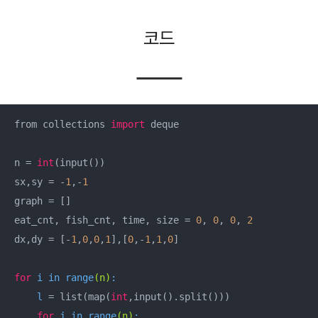
코드
from collections 
import
 deque

n = 
int
(input())

sx,sy = -
1
,-
1
graph = []

eat_cnt, fish_cnt, time, size = 
0
, 
0
, 
0
, 
2
dx,dy = [-
1
,
0
,
0
,
1
],[
0
,-
1
,
1
,
0
]

for
 i in 
range
(n)
:

    l 
= list(map(
int
,input().split()))

for
 j in 
range
(n)
:
