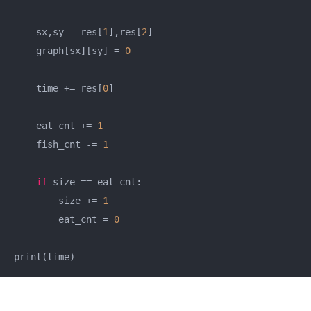
    sx,sy = res[
1
],res[
2
]

    graph[sx][sy] = 
0
    time += res[
0
]

    eat_cnt += 
1
    fish_cnt -= 
1
if
 size == eat_cnt:

        size += 
1
        eat_cnt = 
0
print(time)