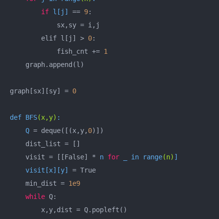
if
 l[j] 
== 
9
:

            sx,sy = i,j

        elif l[j] > 
0
:

            fish_cnt += 
1
    graph.append(l)

graph[sx][sy] = 
0
def 
BFS
(x,y)
:

    Q 
= deque([(x,y,
0
)])

    dist_list = []

    visit = [[False] * 
n 
for
 _ in 
range
(n)
]

    visit[x][y] 
= True

    min_dist = 
1e9
while
 Q:

        x,y,dist = Q.popleft()
