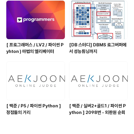
().split()..
[ 프로그래머스 / LV2 / 파이썬 P
[DB 스터디] DBMS 로그버퍼에
yhton ) 마법의 엘리베이터
서 성능튜닝까지
[ 백준 / P5 / 파이썬 Python ]
[ 백준 / 실버2+골드1 / 파이썬 P
정점들의 거리
ython ] 2098번 - 외판원 순회