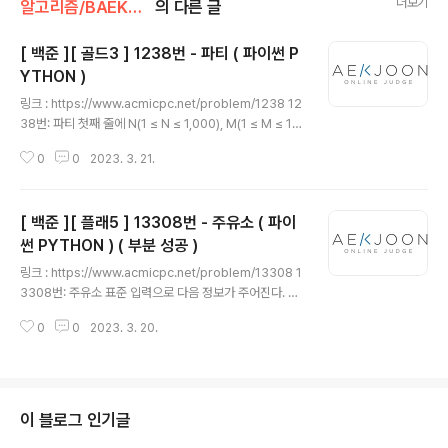
더보기
알고리즘/BAEKJOON (Python)
의 다른 글
[ 백준 ][ 골드3 ] 1238번 - 파티 ( 파이썬 P
YTHON )
글 내용
링크 : https://www.acmicpc.net/problem/1238 12
38번: 파티 첫째 줄에 N(1 ≤ N ≤ 1,000), M(1 ≤ M ≤ 10,
000), X가 공백으로 구분되어 입력된다. 두 번째 줄부터
0
0
2023. 3. 21.
M+1번째 줄까지 i번째 도로의 시작점, 끝점, 그리고 이 도
로를 지나는데 필요한 소요시간 Ti가 들어 www.acmicp
c.net 코드 import sys input = sys.stdin.readline i
[ 백준 ][ 플래5 ] 13308번 - 주유소 ( 파이
mport heapq def dijkstra(start): Q = [] heapq.he
appush(Q,(0,start)) dist = [1e9] * (n + 1) dist[star
썬 PYTHON ) ( 부분 성공 )
글 내용
t] = 0 while Q: total, node = heapq.heappop(Q) if
링크 : https://www.acmicpc.net/problem/13308 1
dist[node..
3308번: 주유소 표준 입력으로 다음 정보가 주어진다. 첫
번째 줄에는 도시의 수와 도로의 수를 나타내는 정수 N(2
0
0
2023. 3. 20.
≤ N ≤ 2,500)과 정수 M(1 ≤ M ≤ 4,000)이 주어진다.
다음 줄에 각 도시 주유소의 리터당 가격이 도 www.acmi
cpc.net 코드 import heapq,sys input=sys.stdin.r
eadline n,m = map(int,input().split()) price = [0]+l
ist(map(int,input().split())) graph = [[] for _ in rang
이 블로그 인기글
e(n + 1)] for _ in range(m): a,b,w = map(int,input